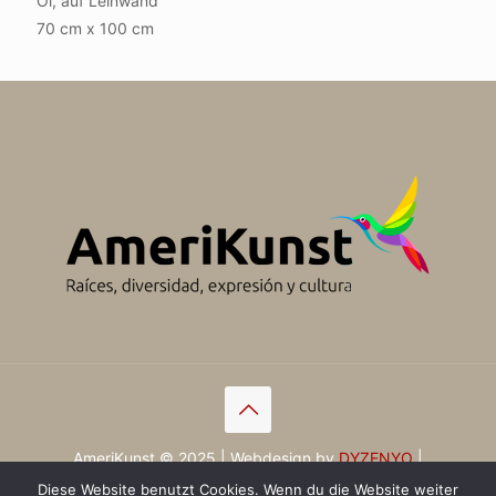
Öl, auf Leinwand
70 cm x 100 cm
AmeriKunst © 2025 | Webdesign by
DYZENYO
|
Impressum
|
Datenschutz
Diese Website benutzt Cookies. Wenn du die Website weiter