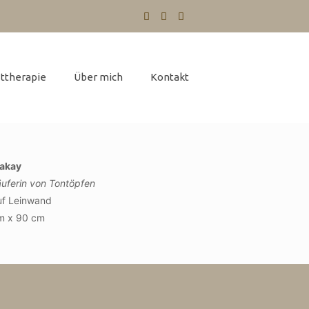
ttherapie
Über mich
Kontakt
akay
uferin von Tontöpfen
uf Leinwand
m x 90 cm