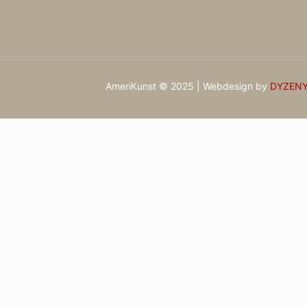
AmeriKunst © 2025 | Webdesign by
DYZEN